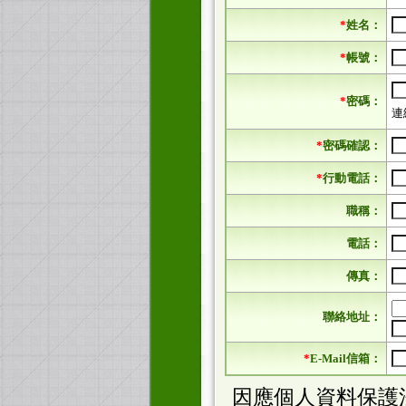
*
姓名：
*
帳號：
*
密碼：
連
*
密碼確認：
*
行動電話：
職稱：
電話：
傳真：
聯絡地址：
*
E-Mail信箱：